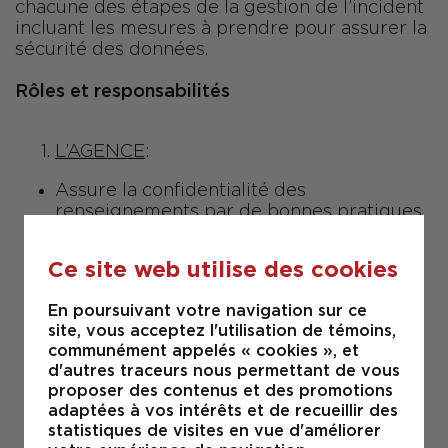
chacune des étapes de la gestion de l’incident
incluant les mesures à prendre pour assurer la
sécurité des données.
Rôles et responsabilités
L’AGENCE
:
Assure la confidentialité des
renseignements par de bonnes pratiques
de gestion de l’information. Plus
particulièrement, elle donne des
Ce site web utilise des cookies
directives, des formations et des
instructions aux membres du personnel
En poursuivant votre navigation sur ce
relatives à la collecte, à l’usage, au
site, vous acceptez l'utilisation de témoins,
stockage, à la modification, à la
communément appelés « cookies », et
consultation, à la communication et à la
d'autres traceurs nous permettant de vous
destruction permise des renseignements
proposer des contenus et des promotions
personnels.
adaptées à vos intérêts et de recueillir des
statistiques de visites en vue d'améliorer