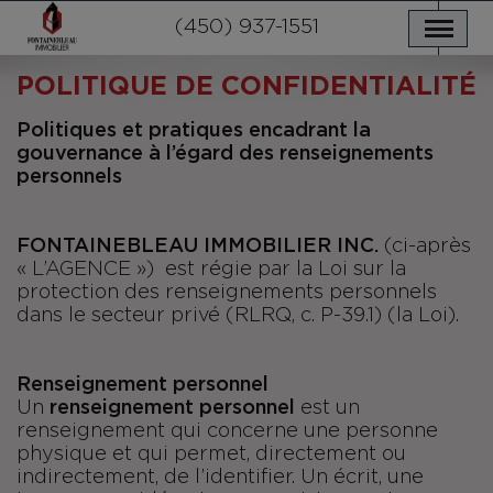
NOS PROPRIÉTÉS
SERVICES
(450) 937-1551
NOUVELLES
NOUS JOINDRE
POLITIQUE DE CONFIDENTIALITÉ
ENGLISH
POLITIQUE DE CONFIDENTIALITÉ
P
o
litiques et pratiques encadrant la
gouvernance à l’égard des renseignements
personnels
FONTAINEBLEAU IMMOBILIER INC.
(ci-après
« L’AGENCE ») est régie par la Loi sur la
protection des renseignements personnels
dans le secteur privé (RLRQ, c. P-39.1) (la Loi).
Renseignement personnel
Un
renseignement personnel
est un
renseignement qui concerne une personne
physique et qui permet, directement ou
indirectement, de l’identifier. Un écrit, une