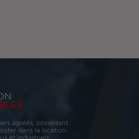
ON
BLES
iers agréés, possédant
ster dans la location,
x et industriels.