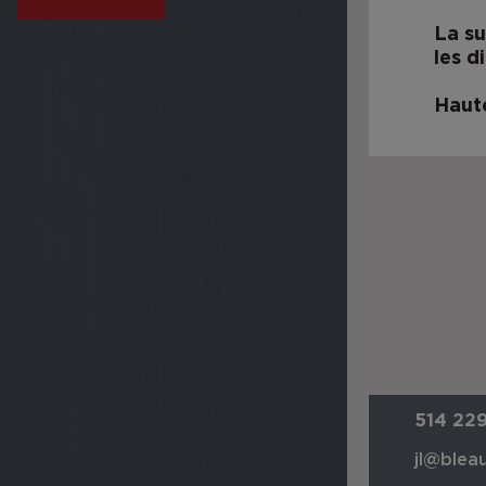
La su
les d
Haute
514 22
jl@bleau