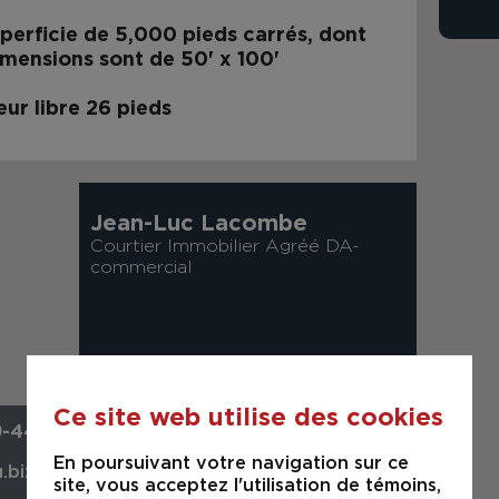
perficie de 5,000 pieds carrés, dont
imensions sont de 50' x 100'
ur libre 26 pieds
Jean-Luc Lacombe
Courtier Immobilier Agréé DA-
commercial
Ce site web utilise des cookies
9-4499
En poursuivant votre navigation sur ce
.biz
site, vous acceptez l'utilisation de témoins,