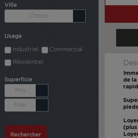
Ville
Usage
Industriel
Commercial
Résidentiel
Desc
Immeu
Superficie
de la
rapid
Super
pieds
Loyer
(plu
Loyer
Rechercher