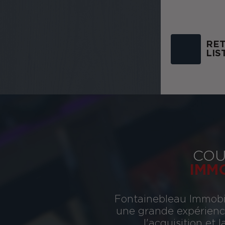
RET
LIS
COU
IMM
Fontainebleau Immobil
une grande expérience
l'acquisition et