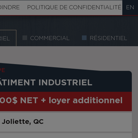
OINDRE
POLITIQUE DE CONFIDENTIALITÉ
EN
COMMERCIAL
RÉSIDENTIEL
IEL
PE
ÂTIMENT INDUSTRIEL
.00$ NET + loyer additionnel
Joliette
QC