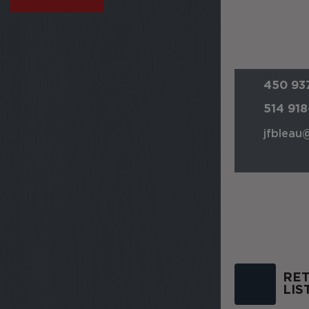
450 937
514 91
jfbleau
RET
LIS