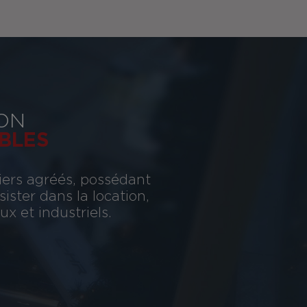
ON
BLES
iers agréés, possédant
ster dans la location,
x et industriels.