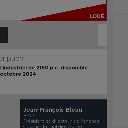
LOUÉ
ription
 Industriel de 2150 p.c. disponible
 octobre 2024
Jean-François Bleau
B.A.A.
Président et directeur de l'agence
Courtier Immobilier Agréé