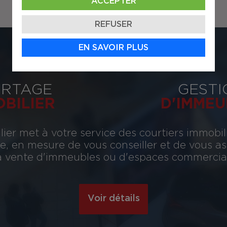
ACCEPTER
REFUSER
EN SAVOIR PLUS
RTAGE
GESTI
OBILIER
D'IMMEU
ier met à votre service des courtiers immobil
, en mesure de vous conseiller et de vous assi
 la vente d'immeubles ou d'espaces commerciau
Voir détails