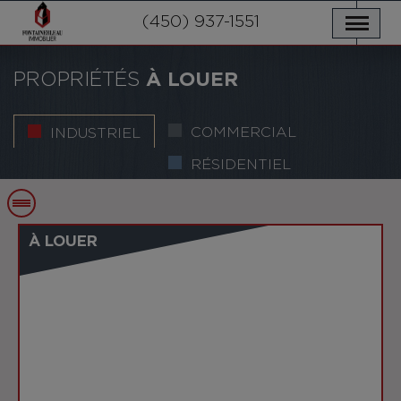
NOS PROPRIÉTÉS
SERVICES
(450) 937-1551
NOUVELLES
NOUS JOINDRE
POLITIQUE DE CONFIDENTIALITÉ
ENGLISH
PROPRIÉTÉS
À LOUER
COMMERCIAL
INDUSTRIEL
RÉSIDENTIEL
À LOUER