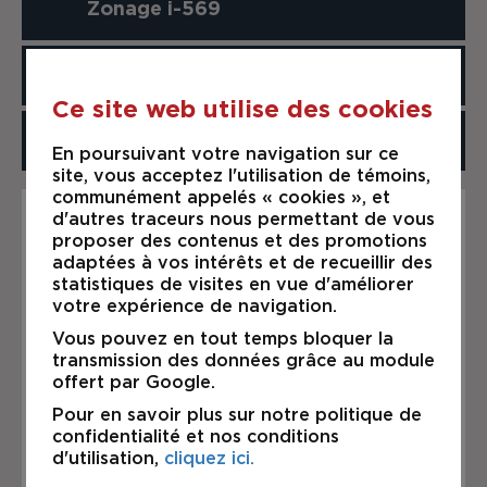
Zonage i-569
Usage Industrie-1
Ce site web utilise des cookies
Commerce 9
En poursuivant votre navigation sur ce
site, vous acceptez l'utilisation de témoins,
communément appelés « cookies », et
d'autres traceurs nous permettant de vous
Description
proposer des contenus et des promotions
À Blainville, disponible
adaptées à vos intérêts et de recueillir des
Immédiatement Local Industriel de
statistiques de visites en vue d'améliorer
3198 p.c.,
votre expérience de navigation.
Vous pouvez en tout temps bloquer la
1 porte niveau sol 14*14,
transmission des données grâce au module
offert par Google.
Loyer net de 16.50$ + le loyer
Pour en savoir plus sur notre politique de
additionnel 5.00$ le p.c. +
confidentialité et nos conditions
chauffage et électricité.
d'utilisation,
cliquez ici.