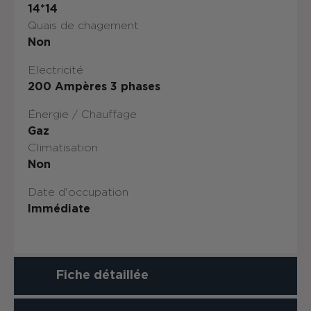
14*14
Quais de chagement
Non
Electricité
200 Ampères 3 phases
Énergie / Chauffage
Gaz
Climatisation
Non
Date d'occupation
Immédiate
Fiche détaillée