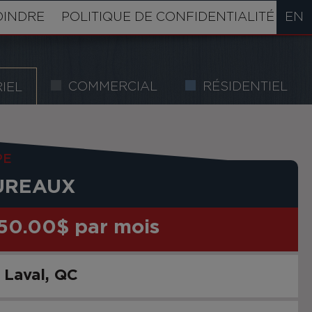
OINDRE
POLITIQUE DE CONFIDENTIALITÉ
EN
COMMERCIAL
RÉSIDENTIEL
IEL
PE
UREAUX
50.00$ par mois
Laval
QC