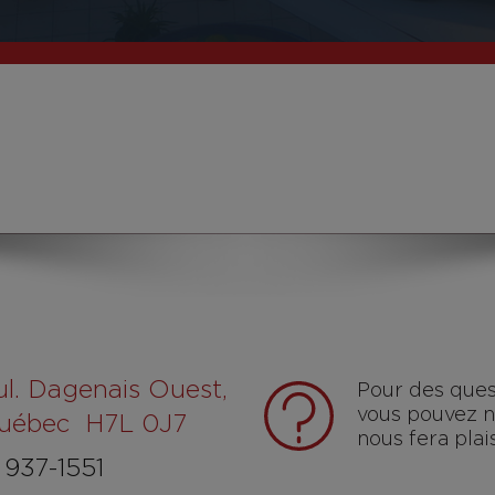
ul. Dagenais Ouest,
Pour des ques
vous pouvez no
Québec H7L 0J7
nous fera pla
937-1551