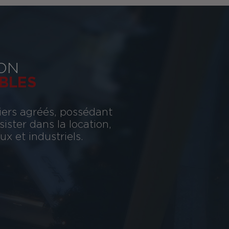
ON
BLES
iers agréés, possédant
ster dans la location,
x et industriels.