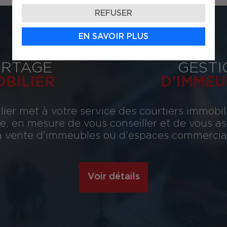
REFUSER
EN SAVOIR PLUS
RTAGE
GESTI
OBILIER
D'IMMEU
ier met à votre service des courtiers immobil
, en mesure de vous conseiller et de vous assi
 la vente d'immeubles ou d'espaces commerciau
Voir détails