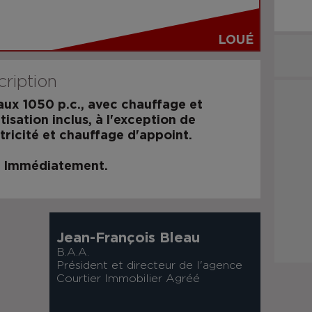
LOUÉ
ription
ux 1050 p.c., avec chauffage et
tisation inclus, à l'exception de
ctricité et chauffage d'appoint.
e Immédiatement.
Jean-François Bleau
B.A.A.
Président et directeur de l'agence
Courtier Immobilier Agréé