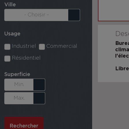
Ville
Desc
Usage
Burea
Industriel
Commercial
clima
l'éle
Résidentiel
Libr
Superficie
Rechercher