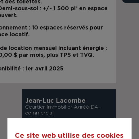
et des toilettes.
Demi-sous-sol
: +/- 1 500 pi² en espace
ouvert.
ionnement
: 10 espaces réservés pour
ace locatif.
de location mensuel incluant énergie
:
,00 $ par mois, plus TPS et TVQ.
nibilité
: 1er avril 2025
Jean-Luc Lacombe
Courtier Immobilier Agréé DA-
commercial
Ce site web utilise des cookies