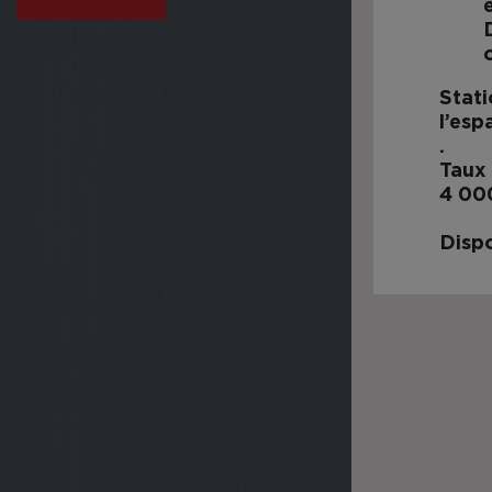
Stat
l’esp
.
Taux 
4 000
Dispo