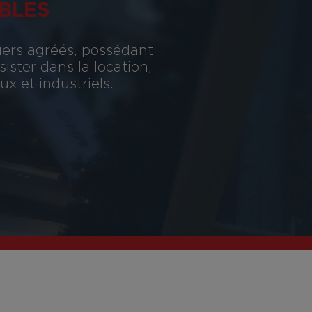
BLES
iers agréés, possédant
ster dans la location,
x et industriels.