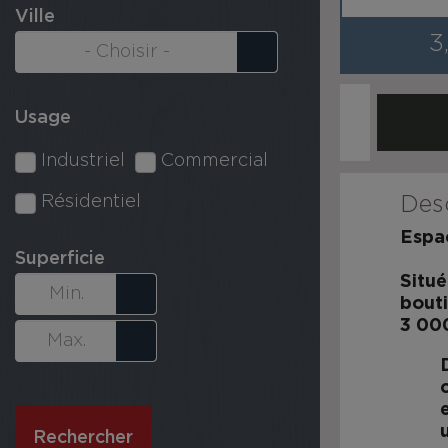
Ville
3
Usage
Industriel
Commercial
Résidentiel
Desc
Espa
Superficie
Situé
bouti
3 000
Rechercher