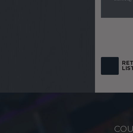
RET
LIS
COU