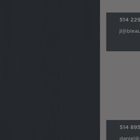
514 22
jl@bleau
514 89
daniel@