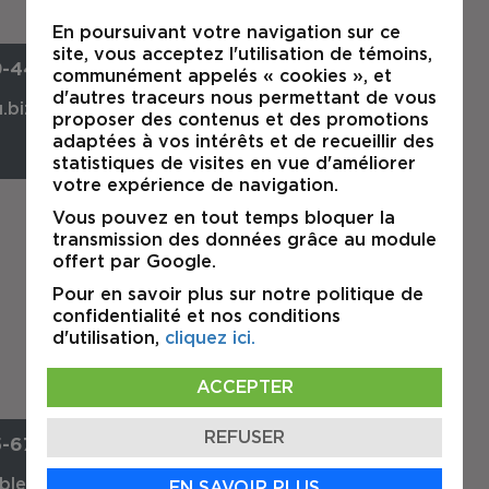
En poursuivant votre navigation sur ce
site, vous acceptez l'utilisation de témoins,
9-4499
communément appelés « cookies », et
d'autres traceurs nous permettant de vous
.biz
proposer des contenus et des promotions
adaptées à vos intérêts et de recueillir des
statistiques de visites en vue d'améliorer
votre expérience de navigation.
Vous pouvez en tout temps bloquer la
Daniel Coulombe
transmission des données grâce au module
offert par Google.
Courtier Immobilier Agréé DA-
commercial
Pour en savoir plus sur notre politique de
confidentialité et nos conditions
d'utilisation,
cliquez ici.
ACCEPTER
REFUSER
5-6750
bleau.biz
EN SAVOIR PLUS