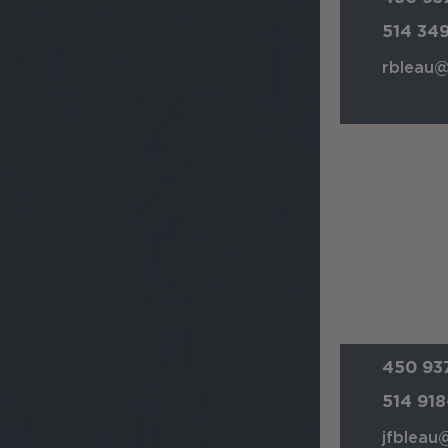
514 34
rbleau@
450 937
514 91
jfbleau