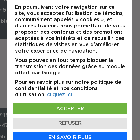
En poursuivant votre navigation sur ce
9-5518
site, vous acceptez l'utilisation de témoins,
communément appelés « cookies », et
bleau.biz
d'autres traceurs nous permettant de vous
proposer des contenus et des promotions
adaptées à vos intérêts et de recueillir des
statistiques de visites en vue d'améliorer
votre expérience de navigation.
Jean-François Bleau
Vous pouvez en tout temps bloquer la
B.A.A.
transmission des données grâce au module
Président et directeur de l'agence
offert par Google.
Courtier Immobilier Agréé
Pour en savoir plus sur notre politique de
confidentialité et nos conditions
d'utilisation,
cliquez ici.
ACCEPTER
-1551
REFUSER
8-4747
@bleau.biz
EN SAVOIR PLUS