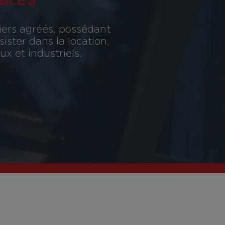
BLES
iers agréés, possédant
ster dans la location,
x et industriels.