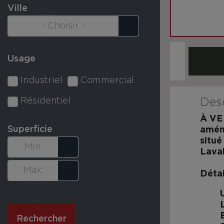
Ville
Usage
Industriel
Commercial
Résidentiel
Desc
À VE
Superficie
aména
situé
Laval
Détai
Rechercher