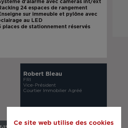
Système d'alarme avec caméras int/ext
Racking 24 espaces de rangement
Enseigne sur immeuble et pylône avec
éclairage au LED
5 places de stationnement réservés
Robert Bleau
FRI
Vice-Président
Courtier Immobilier Agréé
Ce site web utilise des cookies
-1551