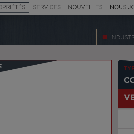
OPRIÉTÉS
SERVICES
NOUVELLES
NOUS J
INDUSTR
E
TY
C
V