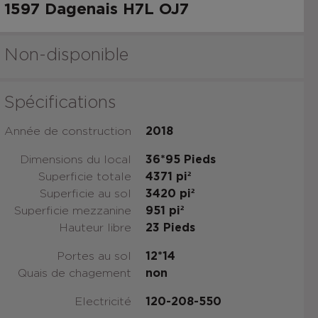
1597 Dagenais
H7L OJ7
Non-disponible
Spécifications
Année de construction
2018
Dimensions du local
36*95
Pieds
Superficie totale
4371
pi²
Superficie au sol
3420
pi²
Superficie mezzanine
951
pi²
Hauteur libre
23
Pieds
Portes au sol
12*14
Quais de chagement
non
Electricité
120-208-550