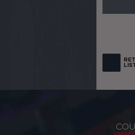
RET
LIS
COU