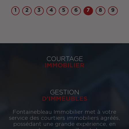
1
2
3
4
5
6
7
8
9
COURTAGE
IMMOBILIER
GESTION
D'IMMEUBLES
Fontainebleau Immobilier met à votre
service des courtiers immobiliers agréés,
possédant une grande expérience, en