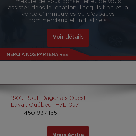
mesure de vous conseiller et de vous
assister dans la location, l'acquisition et la
vente d'immeubles ou d'espaces
commerciaux et industriels.
Voir détails
MERCI À NOS PARTENAIRES
1601
, Boul. Dagenais Ouest,
Laval, Québec H7L 0J7
450 937-1551
Nous écrire