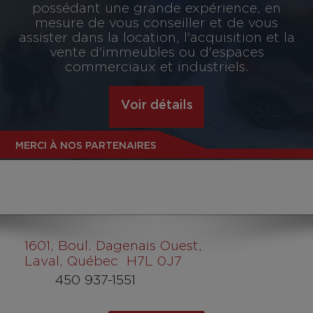
possédant une grande expérience, en
mesure de vous conseiller et de vous
assister dans la location, l'acquisition et la
vente d'immeubles ou d'espaces
commerciaux et industriels.
Voir détails
MERCI À NOS PARTENAIRES
1601
, Boul. Dagenais Ouest,
Laval, Québec H7L 0J7
450 937-1551