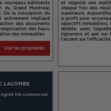
 de nouveaux bâtiments
et négocié une multi
on du Grand Montréal,
chaque fois des résul
d. De la conception du
supérieure. Aujourd’hui
té activement impliqué
à profit pour accompag
édaction des documents
objectifs immobiliers.
a négociation des baux,
dédiée, avec laquelle 
tration des immeubles
rigoureux et axé sur l
l’accent sur l’efficacit
Voir les propriétés
C LACOMBE
r Agréé DA-commercial