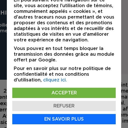
En poursuivant votre navigation sur ce
site, vous acceptez l'utilisation de témoins,
communément appelés « cookies », et
CHIARAPPA
d'autres traceurs nous permettant de vous
proposer des contenus et des promotions
lier Résidentiel &
adaptées à vos intérêts et de recueillir des
mercial
statistiques de visites en vue d'améliorer
votre expérience de navigation.
Vous pouvez en tout temps bloquer la
transmission des données grâce au module
offert par Google.
Pour en savoir plus sur notre politique de
confidentialité et nos conditions
d'utilisation,
cliquez ici.
Marouane s'est join
i 2023
,
elle détient
présentement comme 
ACCEPTER
entiel et commercial.
continuant sa form
courtier commercial.
n expérience en ventes
REFUSER
pourra vous aider afi
rnières années, font
immeuble principaleme
. Avec une attention
EN SAVOIR PLUS
vos investissements 
ssionnalisme et sa