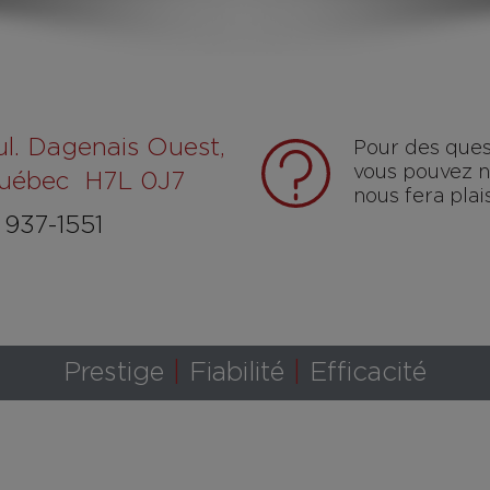
ul. Dagenais Ouest,
Pour des ques
vous pouvez no
Québec H7L 0J7
nous fera pla
937-1551
Prestige
Fiabilité
Efficacité