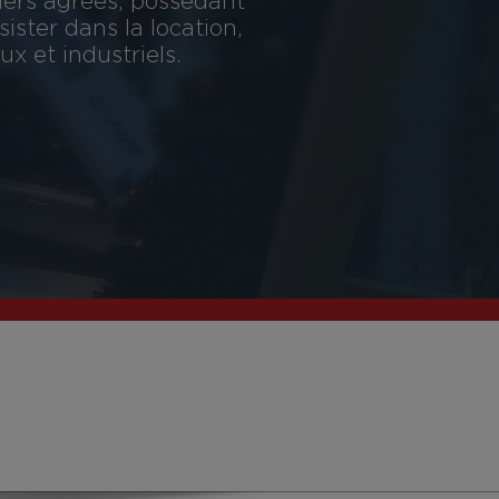
iers agréés, possédant
ster dans la location,
x et industriels.