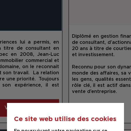
Diplômé en gestion finan
iences lui a permis, en
de consultant, d’actionna
 titre de consultant en
20 ans à titre de courtie
ébec en 2008, Jean-Luc
et investissement.
immobilier commercial et
 domaine, on le reconnait
Reconnu pour son dynami
 son travail. La relation
monde des affaires, sa v
tre une priorité. Toujours
les gens, qualités essen
 son expérience, il est
rôle clé, il est actif da
vente d’entreprise.
Voir les propriétés
Ce site web utilise des cookies