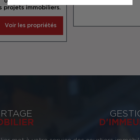
 offrira un service
 projets immobiliers.
Voir les propriétés
RTAGE
GESTI
OBILIER
D'IMMEU