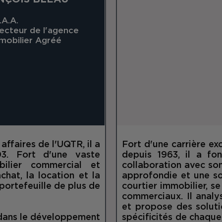
.A.A.
recteur de l'agence
mobilier Agréé
affaires de l'UQTR, il a
Fort d'une carrière ex
3. Fort d'une vaste
depuis 1963, il a f
ilier commercial et
collaboration avec son 
achat, la location et la
approfondie et une so
 portefeuille de plus de
courtier immobilier, se
commerciaux. Il analy
et propose des soluti
lé dans le développement
spécificités de chaque 